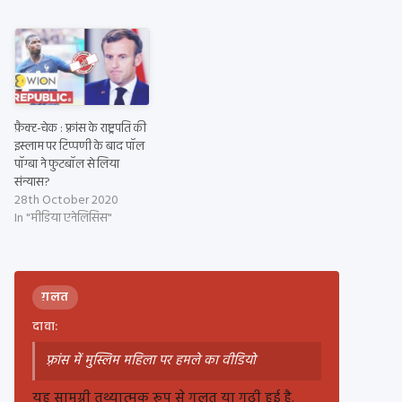
फ़ैक्ट-चेक : फ़्रांस के राष्ट्रपति की
इस्लाम पर टिप्पणी के बाद पॉल
पॉग्बा ने फु़टबॉल से लिया
संन्यास?
28th October 2020
In "मीडिया एनेलिसिस"
ग़लत
दावा:
फ़्रांस में मुस्लिम महिला पर हमले का वीडियो
यह सामग्री तथ्यात्मक रूप से गलत या गढ़ी हुई है.