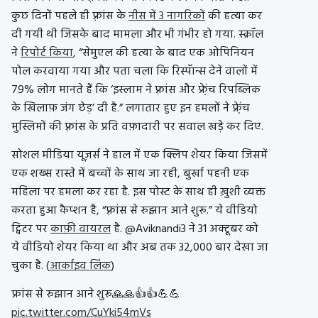
कुछ दिनों पहले ही फ़्रांस के
नीस में 3 नागरिकों
की हत्या कर
दी गयी थी जिसके बाद मामला और भी गंभीर हो गया. स्क्रॉल
ने
रिपोर्ट किया
, “सेमुएल की हत्या के बाद एक ओपिनियन
पोल करवाया गया और पता चला कि रिस्पॅान्स देने वालों में
79% लोग मानते हैं कि ‘इस्लाम ने फ़्रांस और फ्रे़ंच रिपब्लिक
के खिलाफ़ जंग छेड़’ दी है.” लगातार हुए इन हमलों ने फ्रे़ंच
मुस्लिमों की फ़्रांस के प्रति वफ़ादारी पर सवाल खड़े कर दिए.
सोशल मीडिया यूज़र्स ने हाल में एक क्लिप शेयर किया जिसमें
एक शख्स रास्ते में बच्चों के साथ जा रही, बुर्खा पहनी एक
महिला पर हमला कर रहा है. इस पोस्ट के साथ ही ख़ुशी व्यक्त
करता हुआ कैप्शन है, “फ़्रांस से रुझान आने शुरू.” ये वीडियो
ट्विटर पर
काफ़ी वायरल
है. @Aviknandi3 ने 31 अक्टूबर को
ये वीडियो शेयर किया था और अब तक 32,000 बार देखा जा
चुका है. (
आर्काइव लिंक
)
फ्रांस से रुझान आने शुरू🙏🙏👍👍💪💪
pic.twitter.com/CuYki54mVs