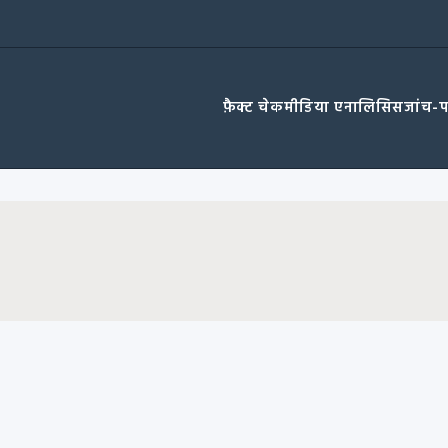
फ़ैक्ट चेक
मीडिया एनालिसिस
जांच-