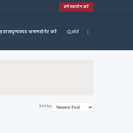
हमें सहयोग करें
पड़ताल
घृणास्पद भाषण
डोनेट करें
खोजें
Sort by: