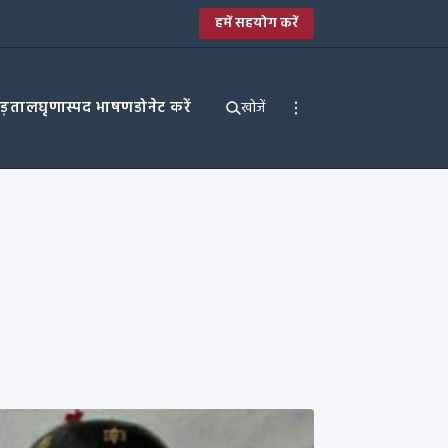
हमें सहयोग करें
पड़ताल
घृणास्पद भाषण
डोनेट करें
खोजें