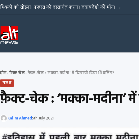
Skip to content
मिथकों को तोड़ना। नफ़रत को दस्तावेज़ करना। जवाबदेही की माँग।
→
होम
फ़ैक्ट चेक
फ़ैक्ट-चेक : ‘मक्का-मदीना’ में दिखायी दिया शिवलिंग?
›
›
ग़लत
फ़ैक्ट-चेक : ‘मक्का-मदीना’ म
Kalim Ahmed
5th July 2021