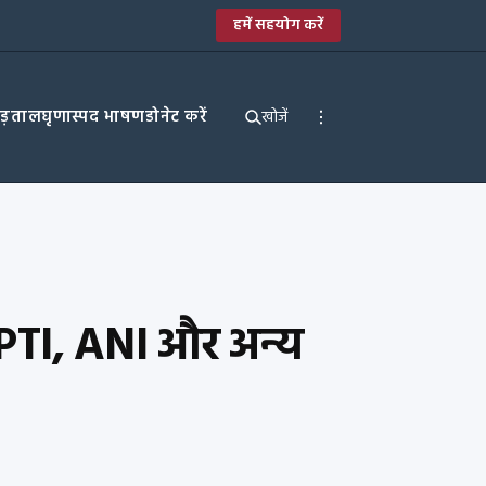
हमें सहयोग करें
पड़ताल
घृणास्पद भाषण
डोनेट करें
खोजें
; PTI, ANI और अन्य