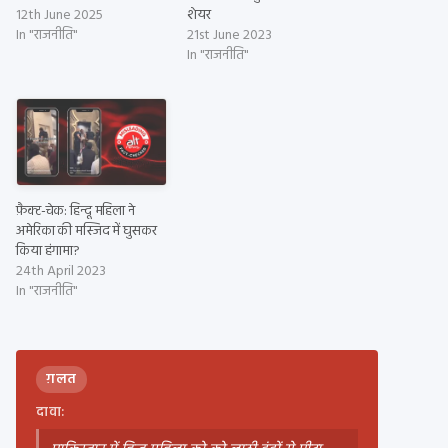
12th June 2025
शेयर
In "राजनीति"
21st June 2023
In "राजनीति"
फ़ैक्ट-चेक: हिन्दू महिला ने
अमेरिका की मस्जिद में घुसकर
किया हंगामा?
24th April 2023
In "राजनीति"
ग़लत
दावा: