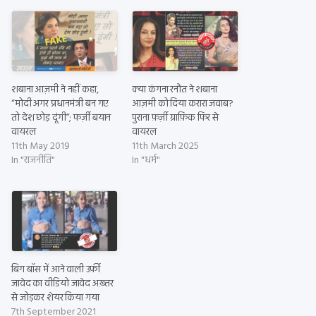
शबाना आज़मी ने नहीं कहा,
क्या कंगना रनौत ने शबाना
“मोदी अगर प्रधानमंत्री बन गए
आज़मी को दिया करारा जवाब?
तो देश छोड़ दूंगी”; फर्ज़ी बयान
पुराना फ़र्ज़ी ग्राफ़िक फिर से
वायरल
वायरल
11th May 2019
11th March 2025
In "राजनीति"
In "धर्म"
बिग बॉस में आने वाली उर्फ़ी
जावेद का वीडियो जावेद अख़्तर
से जोड़कर शेयर किया गया
7th September 2021