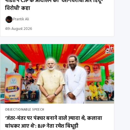
पंडित ने CJP के आंदोलन को ‘देश-विरोधी और हिंदू-
विरोधी’ कहा
Prantik Ali
4th August 2026
OBJECTIONABLE SPEECH
‘जंतर-मंतर पर पंक्चर बनाने वाले ज़्यादा थे, कलावा
बांधकर आए थे’: BJP नेता रमेश बिधूड़ी