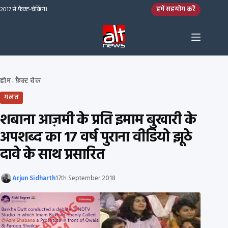
Skip to content
हमें सहयोग करें
2017 से फ़ैक्ट-चेकिंग।
होम
फ़ैक्ट चेक
›
ग़लत
शबाना आज़मी के प्रति इमाम बुखारी के
अपशब्द का 17 वर्ष पुराना वीडियो झूठे
दावे के साथ प्रसारित
Arjun Sidharth
17th September 2018