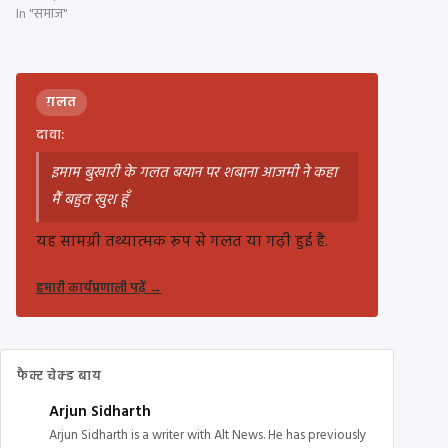
In "समाज"
ग़लत
दावा:
इमाम बुखारी के गलत बयान पर शबाना आजमी ने कहा
मैं बहुत खुश हूँ
यह सामग्री तथ्यात्मक रूप से गलत या गढ़ी हुई है.
हमारी कार्यप्रणाली पढ़ें
→
फैक्ट चेक्ड बाय
Arjun Sidharth
Arjun Sidharth is a writer with Alt News. He has previously