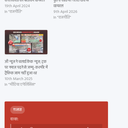
कोलकाता का बताकर वायरल
पुराना वीडियो ग़लत दावे से
19th April 2024
वायरल
In "राजनीति"
9th April 2026
In "राजनीति"
ज़ी न्यूज़ ने चलाई फ़ेक न्यूज़; ट्रक
पर नमाज़ पढ़ने से जम्मू-कश्मीर में
ट्रैफ़िक जाम नहीं हुआ था
10th March 2025
In "मीडिया एनेलिसिस"
ग़लत
दावा: