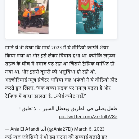
हमने ये भी देखा कि मार्च 2023 में ये वीडियो काफी शेयर
किया गया था और इसे लेकर विवाद हुआ था. क्योंकि लड़का
सड़क के बीच में नमाज पढ़ रहा था जिससे ट्रैफ़िक बाधित हो
गया था. और इससे दूसरों को असुविधा हो रही थी.
अल्जीरियाई न्यूज़ प्रेजेंटर अनिया एल अफंदी ने ये वीडियो ट्वीट
करते हुए लिखा, “एक बच्चा सड़क पर नमाज़ पढ़ता है और
ट्रैफ़िक में बाधा डालता है….कोई कमेंट नहीं.”
طفل يصلى في الطريق ويعطل السير ….لا تعليق !
pic.twitter.com/zxrfnIbV8e
— Ania El Afandi آنيا (@Ania27El)
March 6, 2023
कई न्यूज़ एजेंसियों
ने भी इस घटना की सच्चाई बताते हुए