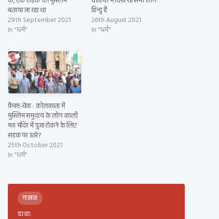
के, एक लड़के को मुस्लिम
वीडियो में दिख रहे सभी लोग
बताया जा रहा था
हिन्दू हैं
29th September 2021
26th August 2021
In "धर्म"
In "धर्म"
फ़ैक्ट-चेक : कोलकाता में
मुस्लिम समुदाय के लोग काली
मठ मंदिर में पूजा रोकने के लिए
सड़क पर उतरे?
25th October 2021
In "धर्म"
ग़लत
दावा: