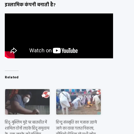
इस्लामिक कंपनी बनाती है?
Related
हिंदू-मुस्लिम मुद्दे पर बातचीत में
हिन्दू संस्कृति का मज़ाक उड़ाये
शामिल दोनों लड़के हिंदू समुदाय
जाने का दावा ग़लत निकला,