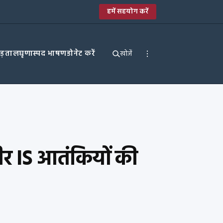
हमें सहयोग करें
पड़ताल
घृणास्पद भाषण
डोनेट करें
खोजें
्वीर IS आतंकियों की