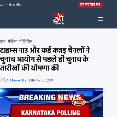
Skip to content
हमें सहयोग करें
2017 से फ़ैक्ट-चेकिंग।
होम
मीडिया एनेलिसिस
›
टाइम्स नाउ और कई कन्नड़ चैनलों ने
चुनाव आयोग से पहले ही चुनाव के
तारीखों की घोषणा की
Alt News Staff
28th March 2018