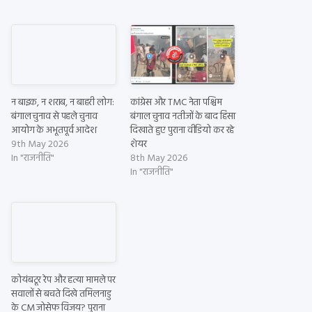
न बाइक, न शराब, न बाहरी लोग:
कांग्रेस और TMC नेता पश्चिम
बंगाल चुनाव से पहले चुनाव
बंगाल चुनाव नतीजों के बाद हिंसा
आयोग के अभूतपूर्व आदेश
दिखाते हुए पुराना वीडियो कर रहे
9th May 2026
शेयर
In "राजनीति"
8th May 2026
In "राजनीति"
कोयंबटूर रेप और हत्या मामले पर
सवालों से बचते दिखे तमिलनाडु
के CM जोसेफ विजय? पुराना