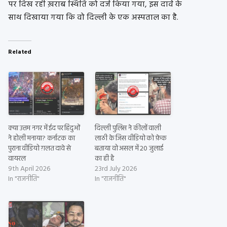
पर दिख रही ख़राब स्थिति को दर्ज किया गया, इस दावे के
साथ दिखाया गया कि वो दिल्ली के एक अस्पताल का है.
Related
क्या उत्तम नगर में ईद पर हिंदुओं
दिल्ली पुलिस ने कीलों वाली
ने होली मनाया? कर्नाटक का
लाठी के जिस वीडियो को फ़ेक
पुराना वीडियो ग़लत दावे से
बताया वो असल में 20 जुलाई
वायरल
का ही है
9th April 2026
23rd July 2026
In "राजनीति"
In "राजनीति"