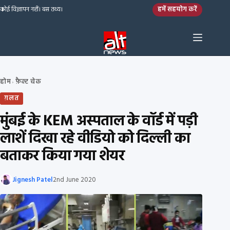
Skip to content
हमें सहयोग करें
कोई विज्ञापन नहीं। बस तथ्य।
होम
फ़ैक्ट चेक
›
ग़लत
मुंबई के KEM अस्पताल के वॉर्ड में पड़ी
लाशें दिखा रहे वीडियो को दिल्ली का
बताकर किया गया शेयर
Jignesh Patel
2nd June 2020