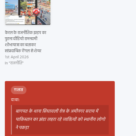
केरल के राजनीतिक झड़प का
पुराना वीडियो रामनवमी
शोभायात्रा का बताकर
सांप्रदायिक ऐंगल से शेयर
1st April 2026
In "राजनीति"
ग़लत
दावा:
बागपत के थाना सिघावली छेत्र के अमीनगर सराय में
पाकिस्तान का झंडा लहरा रहे व्यक्तियों को स्थानीय लोगो
ने पकड़ा