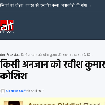
Skip to content
मिथकों को तोड़ना। नफ़रत को दस्तावेज़ करना। जवाबदेही की माँग।
→
होम
फ़ैक्ट चेक
किसी अनजान को रवीश कुमार की बहन बताकर उनके खिलाफ दुष्प्रचार की कोशिश
›
›
किसी अनजान को रवीश कुमार 
कोशिश
Alt News Staff
4th April 2017