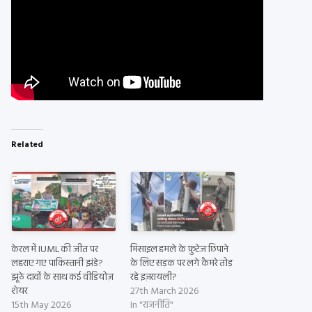
Related
केरल में IUML की जीत पर
मिसाइल हमले के फ़ुटेज छिपाने
लहराए गए पाकिस्तानी झंडे?
के लिए सड़क पर लगे कैमरे तोड़
झूठे दावों के साथ कई वीडियोज़
रहे इज़रायली?
शेयर
27th March 2026
15th May 2026
In "राजनीति"