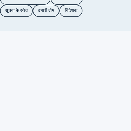
सूचना के स्रोत
हमारी टीम
निदेशक
स्वतंत्र फ़ैक्ट-चेकिंग. कोई विज्ञापन नहीं. कोई
कॉर्पोरेट फंडिंग नहीं. बस आप.
Facebook
Twitter / X
YouTube
Instagram
हमारे बारे में
फ़ैक्ट चेक
आपत्तिजनक भाषण
जांच-पड़ताल
प्लेटफॉर्म जवाबदेही
कार्यप्रणाली
संपादकीय नीति
सुधार नीति
निदेशक
गोपनीयता नीति
ऑल्ट न्यूज़ को सहयोग करें
→