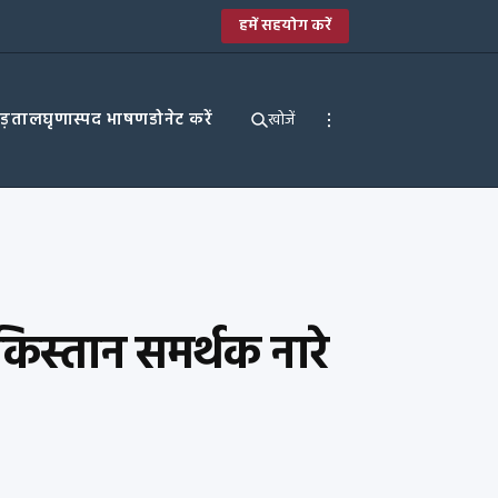
हमें सहयोग करें
पड़ताल
घृणास्पद भाषण
डोनेट करें
खोजें
किस्तान समर्थक नारे