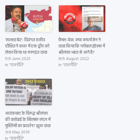
‘सत्सडा बेट’: दिवंगत राजीव
फ़ैक्ट-चेक: क्या अमर्त्य सेन ने
दीक्षित ने कच्छ में एक द्वीप को
दावा किया कि ग्लोबल इंडेक्स में
लेकर किया था मनगढ़ंत दावा
श्रीलंका भारत से आगे है?
5th June 2025
8th August 2022
In "राजनीति"
In "राजनीति"
आतंकवाद के विरुद्ध श्रीलंका
की कार्रवाई के खिलाफ लंदन में
मुस्लिमों का प्रदर्शन? झूठा दावा
3rd May 2019
In "राजनीति"