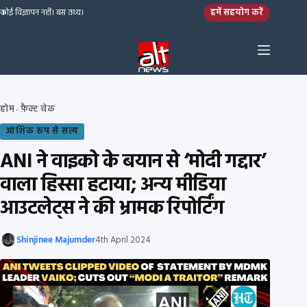
Skip to content
हमें सहयोग करें
कोई विज्ञापन नहीं। बस तथ्य।
होम
फ़ैक्ट चेक
›
आंशिक रूप से सत्य
ANI ने वाइको के बयान से ‘मोदी गद्दार’
वाला हिस्सा हटाया; अन्य मीडिया
आउटलेट्स ने की भ्रामक रिपोर्टिंग
Shinjinee Majumder
4th April 2024