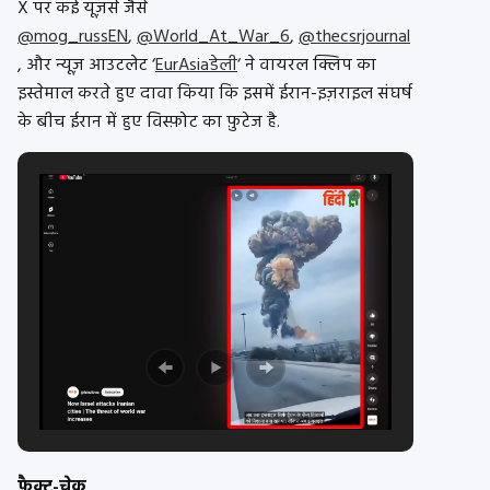
X पर कई यूज़र्स जैसे
@mog_russEN
,
@World_At_War_6
,
@thecsrjournal
, और न्यूज़ आउटलेट ‘
EurAsiaडेली
‘ ने वायरल क्लिप का
इस्तेमाल करते हुए दावा किया कि इसमें ईरान-इज़राइल संघर्ष
के बीच ईरान में हुए विस्फ़ोट का फ़ुटेज है.
फ़ैक्ट-चेक