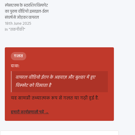
स्पेसएक्स के स्टारशिप विस्फोट
का पुराना वीडियो इज़राइल-ईरान
संघर्ष से जोड़कर वायरल
18th June 2025
In "तकनीकी"
ग़लत
दावा:
वायरल वीडियो ईरान के अहवाज़ और बुशहर में हुए
विस्फोट को दिखाता है
यह सामग्री तथ्यात्मक रूप से गलत या गढ़ी हुई है.
हमारी कार्यप्रणाली पढ़ें
→