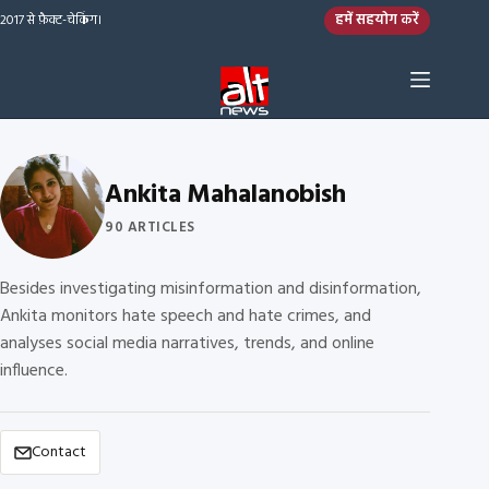
Skip to content
हमें सहयोग करें
2017 से फ़ैक्ट-चेकिंग।
Ankita Mahalanobish
90 ARTICLES
Besides investigating misinformation and disinformation,
Ankita monitors hate speech and hate crimes, and
analyses social media narratives, trends, and online
influence.
Contact