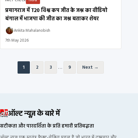
ग़लत
FACT CHECK
प्रयागराज में T20 विश्व कप जीत के जश्न का वीडियो
बंगाल में भाजपा की जीत का जश्न बताकर शेयर
Ankita Mahalanobish
7th May 2026
Posts pagination
…
1
2
3
9
Next →
ऑल्ट न्यूज़ के बारे में
सटीकता और पारदर्शिता के प्रति हमारी प्रतिबद्धता
ऑल्ट न्यूज़ एक स्वतंत्र फ़ैक्ट-चेकिंग पहल है जो भारत में दुष्प्रचार और