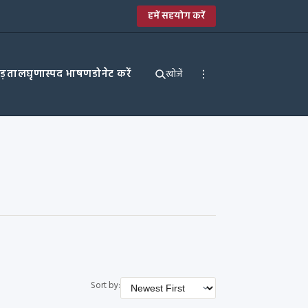
हमें सहयोग करें
पड़ताल
घृणास्पद भाषण
डोनेट करें
खोजें
Sort by: