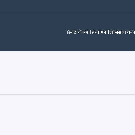
फ़ैक्ट चेक
मीडिया एनालिसिस
जांच-