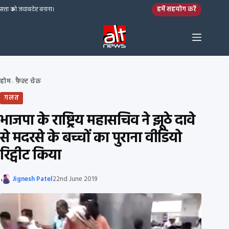
Skip to content
हमें सहयोग करें
सत्ता को जवाबदेह बनाना।
होम
फ़ैक्ट चेक
›
ग़लत
भाजपा के राष्ट्रिय महासचिव ने झूठे दावे
से मदरसे के बच्चों का पुराना वीडियो
रिट्वीट किया
Jignesh Patel
22nd June 2019