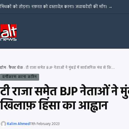
Skip to content
मिथकों को तोड़ना। नफ़रत को दस्तावेज़ करना। जवाबदेही की माँग।
→
होम
फ़ैक्ट चेक
टी राजा समेत BJP नेताओं ने मुंबई में सार्वजनिक मंच से किया मुसलमानों के खिलाफ़ हिंसा का आह्वान
›
›
वर्गीकरण करना कठिन
टी राजा समेत BJP नेताओं ने मु
खिलाफ़ हिंसा का आह्वान
Kalim Ahmed
11th February 2023