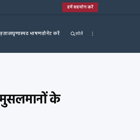
हमें सहयोग करें
पड़ताल
घृणास्पद भाषण
डोनेट करें
खोजें
 मुसलमानों के