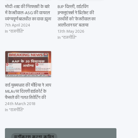
मोदी-शाह की गिरफ़्तारी के बारे
BJP दिल्ली, राईटविंग
में केजरीवाल-ASG की वायरल
इन्फ्लुएंसर्स ने प्रिंटरेस्ट की
व्यंग्यपूर्ण बातचीत का दावा झूठा
तस्वीरों को ‘केजरीवाल का
7th April 2024
आलीशान घर’ बताया
In "राजनीति"
13th May 2026
In "राजनीति"
कई मुख्यधारा की मीडिया ने आप
MLAs पर दिल्ली हाईकोर्ट के
फैसले की गलत रिपोर्टिंग की
24th March 2018
In "राजनीति"
वर्गीकरण करना कठिन