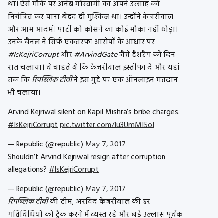
था। ऐसे मौके पर अर्नब गोस्वामी का अपने उत्साह को
नियंत्रित कर पाना बेहद ही मुश्किल था। उन्होंने केजरीवाल
और आम आदमी पार्टी को कोसने का कोई मौका नहीं छोड़ा।
उनके चैनल ने सिर्फ एकतरफा आरोपों के आधार पर
#IsKejriCorrupt
और
#ArvindGate
जैसे हैंशटैग को दिन-
रात चलाया। वे चाहते थे कि केजरीवाल इस्तीफा दें और यहां
तक कि
रिपब्लिक टीवी
ने इस मुद्दे पर एक ऑनलाइन मतदान
भी चलाया।
Arvind Kejriwal silent on Kapil Mishra’s bribe charges.
#IsKejriCorrupt
pic.twitter.com/Iu3UmMI5oI
— Republic (@republic)
May 7, 2017
Shouldn’t Arvind Kejriwal resign after corruption
allegations?
#IsKejriCorrupt
— Republic (@republic)
May 7, 2017
रिपब्लिक टीवी
की टीम, अरविंद केजरीवाल की हर
गतिविधियों को ट्रैक करने में व्यस्त रहे और बड़े उल्लास पूर्वक