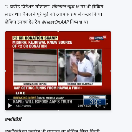
“2 करोड़ डोनेशन घोटाला”
सीएनएन न्यूज 18
पर भी ब्रेकिंग
खबर था। चैनल ने पूरे मुद्दे को व्यापक रूप से कवर किया
लेकिन उनका हैशटैग
#HeatOnAAP
निष्पक्ष था।
एनडीटीवी
एनडीटीवी
का कवरेज भी व्यापक था लेकिन बिना किसी