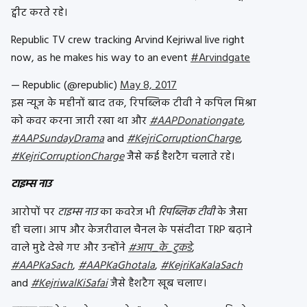
ट्वीट करते रहे।
Republic TV crew tracking Arvind Kejriwal live right
now, as he makes his way to an event
#Arvindgate
— Republic (@republic)
May 8, 2017
इस न्यूज के महीनों बाद तक, रिपब्लिक टीवी ने कपिल मिश्रा
को कवर करना जारी रखा था और
#AAPDonationgate
,
#AAPSundayDrama
and
#KejriCorruptionCharge
,
#KejriCorruptionCharge
जैसे कई हैशटैग चलाते रहे।
टाइम्स नाउ
आरोपों पर
टाइम्स नाउ
का कवरेज भी
रिपब्लिक टीवी
के जैसा
ही चला। आप और केजरीवाल चैनल के पसंदीदा TRP बढ़ाने
वाले मुद्दे देखे गए और उन्होंने
#आप_के_टुकडे
,
#AAPKaSach
,
#AAPKaGhotala
,
#KejriKaKalaSach
and
#KejriwalKiSafai
जैसे हैशटैग खूब चलाए।