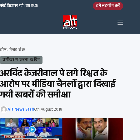
Skip to content
हमें सहयोग करें
कोई विज्ञापन नहीं। बस तथ्य।
होम
फ़ैक्ट चेक
›
वर्गीकरण करना कठिन
अरविंद केजरीवाल पे लगे रिश्वत के
आरोप पर मीडिया चैनलों द्वारा दिखाई
गयी खबरों की समीक्षा
Alt News Staff
6th August 2018