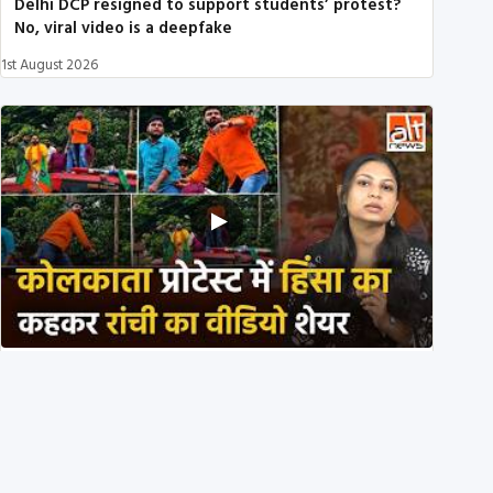
Delhi DCP resigned to support students’ protest?
No, viral video is a deepfake
1st August 2026
BJP members pelting stones during Kolkata CJP
protest? Ranchi video falsely viral
29th July 2026