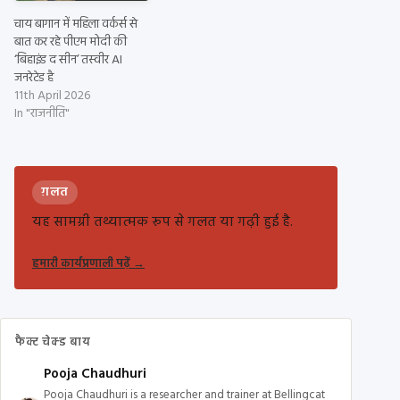
चाय बागान में महिला वर्कर्स से
बात कर रहे पीएम मोदी की
‘बिहाइंड द सीन’ तस्वीर AI
जनरेटेड है
11th April 2026
In "राजनीति"
ग़लत
यह सामग्री तथ्यात्मक रूप से गलत या गढ़ी हुई है.
हमारी कार्यप्रणाली पढ़ें
→
फैक्ट चेक्ड बाय
Pooja Chaudhuri
Pooja Chaudhuri is a researcher and trainer at Bellingcat