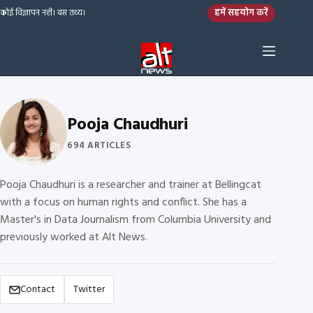
Skip to content
हमें सहयोग करें
कोई विज्ञापन नहीं। बस तथ्य।
Pooja Chaudhuri
694 ARTICLES
Pooja Chaudhuri is a researcher and trainer at Bellingcat
with a focus on human rights and conflict. She has a
Master's in Data Journalism from Columbia University and
previously worked at Alt News.
Contact
Twitter