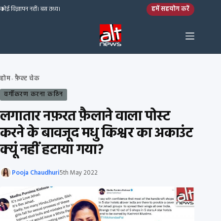
Skip to content
हमें सहयोग करें
कोई विज्ञापन नहीं। बस तथ्य।
होम
फ़ैक्ट चेक
›
वर्गीकरण करना कठिन
लगातार नफ़रत फ़ैलाने वाला पोस्ट
करने के बावजूद मधु किश्वर का अकाउंट
क्यूं नहीं हटाया गया?
Pooja Chaudhuri
5th May 2022