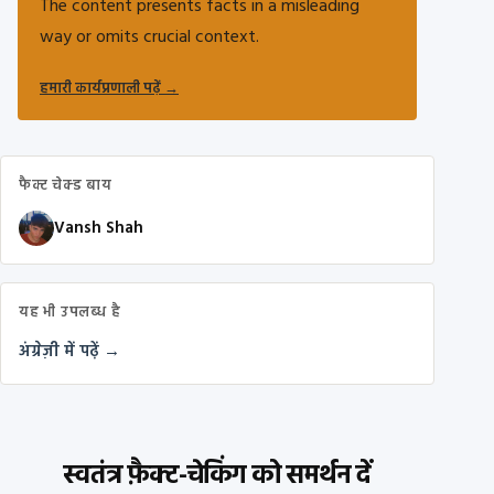
The content presents facts in a misleading
way or omits crucial context.
हमारी कार्यप्रणाली पढ़ें
→
फैक्ट चेक्ड बाय
Vansh Shah
यह भी उपलब्ध है
अंग्रेज़ी में पढ़ें →
स्वतंत्र फ़ैक्ट-चेकिंग को समर्थन दें