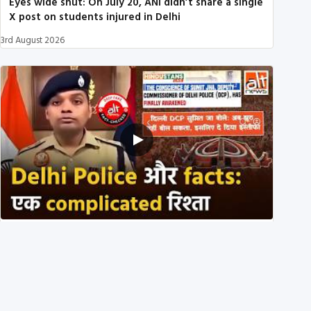
Eyes wide shut: On July 20, ANI didn’t share a single
X post on students injured in Delhi
3rd August 2026
Delhi DCP resigned to support students’ protest?
No, viral video is a deepfake
1st August 2026