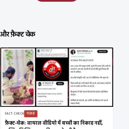
और फ़ैक्ट चेक
ग़लत
FACT CHECK
फ़ैक्ट-चेक: वायरल वीडियो में बच्ची का निकाह नहीं,