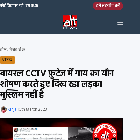
Skip to content
हमें सहयोग करें
कोई विज्ञापन नहीं। बस तथ्य।
होम
फ़ैक्ट चेक
›
भ्रामक
वायरल CCTV फ़ुटेज में गाय का यौन
शोषण करते हुए दिख रहा लड़का
मुस्लिम नहीं है
Kinjal
15th March 2023