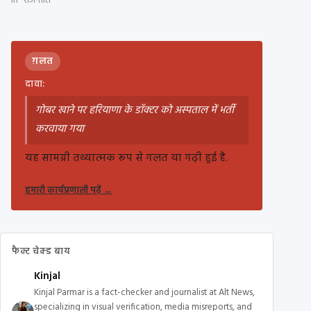
In "राजनीति"
ग़लत
दावा:
गोबर खाने पर हरियाणा के डॉक्टर को अस्पताल में भर्ती
करवाया गया
यह सामग्री तथ्यात्मक रूप से गलत या गढ़ी हुई है.
हमारी कार्यप्रणाली पढ़ें
→
फैक्ट चेक्ड बाय
Kinjal
Kinjal Parmar is a fact-checker and journalist at Alt News,
specializing in visual verification, media misreports, and