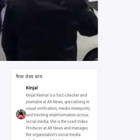
फैक्ट चेक्ड बाय
Kinjal
Kinjal Parmar is a fact-checker and
journalist at Alt News, specializing in
visual verification, media misreports,
and tracking misinformation across
social media. She is the Lead Video
Producer at Alt News and manages
the organization’s social media