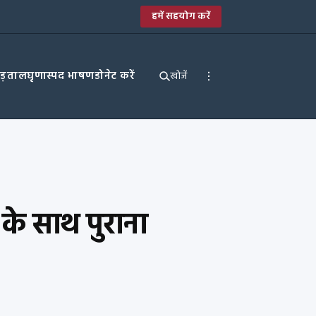
हमें सहयोग करें
पड़ताल
घृणास्पद भाषण
डोनेट करें
खोजें
के साथ पुराना