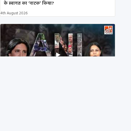
के स्वागत का ‘नाटक’ किया?
4th August 2026
Eyes wide shut: On July 20, ANI didn’t share a single
X post on students injured in Delhi
3rd August 2026