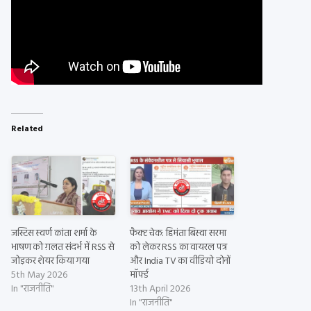
Related
जस्टिस स्वर्ण कांता शर्मा के
फैक्ट चेक: हिमंता बिस्वा सरमा
भाषण को ग़लत संदर्भ में RSS से
को लेकर RSS का वायरल पत्र
जोड़कर शेयर किया गया
और India TV का वीडियो दोनों
5th May 2026
मॉर्फ्ड
In "राजनीति"
13th April 2026
In "राजनीति"