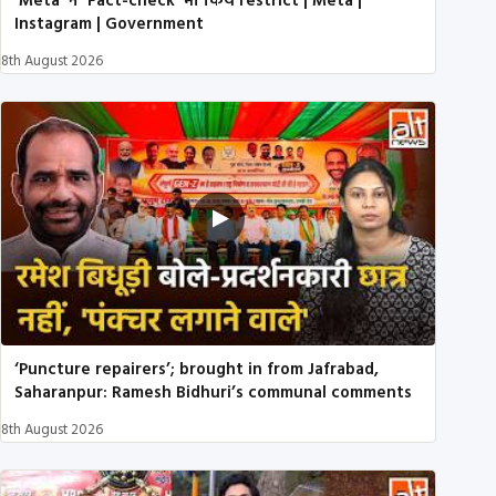
'Meta' ने 'Fact-check' भी किये restrict | Meta |
Instagram | Government
8th August 2026
‘Puncture repairers’; brought in from Jafrabad,
Saharanpur: Ramesh Bidhuri’s communal comments
8th August 2026