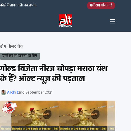
Skip to content
हमें सहयोग करें
कोई विज्ञापन नहीं। बस तथ्य।
होम
फ़ैक्ट चेक
›
वर्गीकरण करना कठिन
गोल्ड विजेता नीरज चोपड़ा मराठा वंश
के हैं? ऑल्ट न्यूज़ की पड़ताल
Archit
2nd September 2021