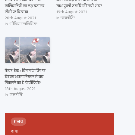
रहे थे, TV9 भारतवर्ष ने उसे
जीत का जश्न मनाने के दावे के
तालिबानियों का जश्न बताकर
साथ पुरानी तस्वीरें की गयीं शेयर
टीवी पर दिखाया
19th August 2021
20th August 2021
In "राजनीति"
In "मीडिया एनेलिसिस"
फ़ैक्ट-चेक : विमान के विंग पर
बैठकर अफ़ग़ानिस्तान से बच
निकलने का है ये वीडियो?
18th August 2021
In "राजनीति"
ग़लत
दावा: