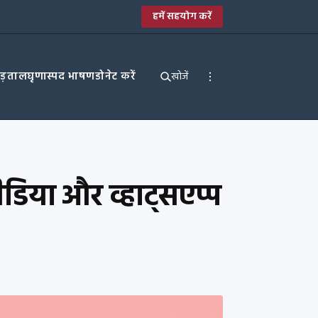
हमें सहयोग करें
पड़ताल
घृणास्पद भाषण
डोनेट करें
खोजें
डिया और व्हाट्सएप्प