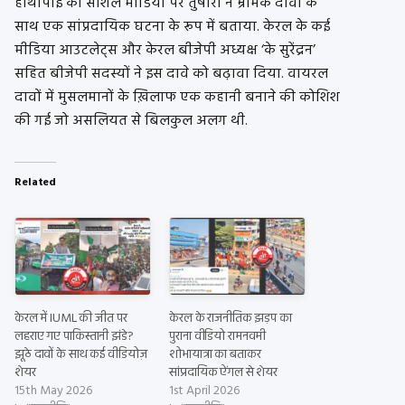
हाथापाई को सोशल मीडिया पर तुषारा ने भ्रामक दावों के
साथ एक सांप्रदायिक घटना के रूप में बताया. केरल के कई
मीडिया आउटलेट्स और केरल बीजेपी अध्यक्ष ‘के सुरेंद्रन’
सहित बीजेपी सदस्यों ने इस दावे को बढ़ावा दिया. वायरल
दावों में मुसलमानों के ख़िलाफ एक कहानी बनाने की कोशिश
की गई जो असलियत से बिलकुल अलग थी.
Related
केरल में IUML की जीत पर
केरल के राजनीतिक झड़प का
लहराए गए पाकिस्तानी झंडे?
पुराना वीडियो रामनवमी
झूठे दावों के साथ कई वीडियोज़
शोभायात्रा का बताकर
शेयर
सांप्रदायिक ऐंगल से शेयर
15th May 2026
1st April 2026