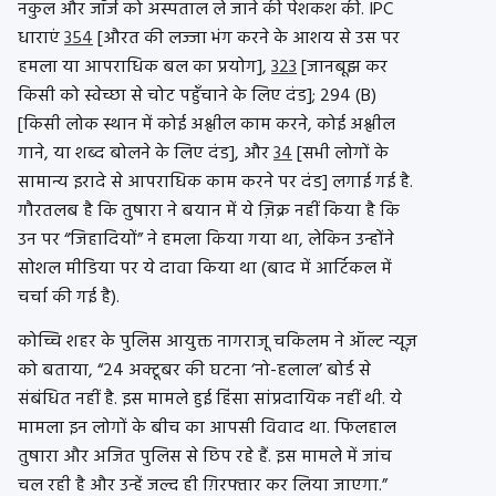
नकुल और जॉर्ज को अस्पताल ले जाने की पेशकश की. IPC
धाराएं
354
[औरत की लज्जा भंग करने के आशय से उस पर
हमला या आपराधिक बल का प्रयोग],
323
[जानबूझ कर
किसी को स्वेच्छा से चोट पहुँचाने के लिए दंड]; 294 (B)
[किसी लोक स्थान में कोई अश्लील काम करने, कोई अश्लील
गाने, या शब्द बोलने के लिए दंड], और
34
[सभी लोगों के
सामान्य इरादे से आपराधिक काम करने पर दंड] लगाई गई है.
गौरतलब है कि तुषारा ने बयान में ये ज़िक्र नहीं किया है कि
उन पर “जिहादियों” ने हमला किया गया था, लेकिन उन्होंने
सोशल मीडिया पर ये दावा किया था (बाद में आर्टिकल में
चर्चा की गई है).
कोच्चि शहर के पुलिस आयुक्त नागराजू चकिलम ने ऑल्ट न्यूज़
को बताया, “24 अक्टूबर की घटना ‘नो-हलाल’ बोर्ड से
संबंधित नहीं है. इस मामले हुई हिंसा सांप्रदायिक नहीं थी. ये
मामला इन लोगों के बीच का आपसी विवाद था. फिलहाल
तुषारा और अजित पुलिस से छिप रहे हैं. इस मामले में जांच
चल रही है और उन्हें जल्द ही ग़िरफ्तार कर लिया जाएगा.”