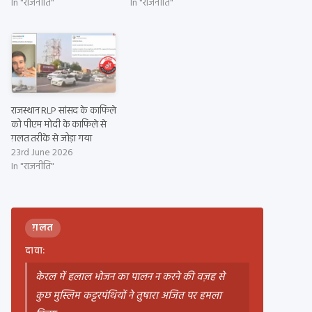
In "राजनीति"
In "राजनीति"
राजस्थान RLP सांसद के काफिले
को पीएम मोदी के काफिले से
ग़लत तरीके से जोड़ा गया
23rd June 2026
In "राजनीति"
ग़लत
दावा:
केरल में हलाल भोजन का पालन न करने की वज़ह से
कुछ मुस्लिम कट्टरपंथियों ने तुषारा अजित पर हमला