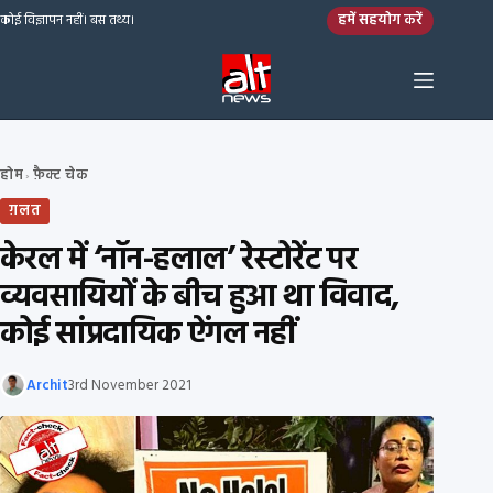
Skip to content
हमें सहयोग करें
कोई विज्ञापन नहीं। बस तथ्य।
होम
फ़ैक्ट चेक
›
ग़लत
केरल में ‘नॉन-हलाल’ रेस्टोरेंट पर
व्यवसायियों के बीच हुआ था विवाद,
कोई सांप्रदायिक ऐंगल नहीं
Archit
3rd November 2021