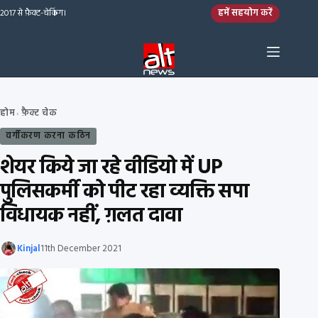
Skip to content
हमें सहयोग करें
2017 से फ़ैक्ट-चेकिंग।
होम
फ़ैक्ट चेक
›
वर्गीकरण करना कठिन
शेयर किये जा रहे वीडियो में UP
पुलिसकर्मी को पीट रहा व्यक्ति सपा
विधायक नहीं, ग़लत दावा
Kinjal
11th December 2021