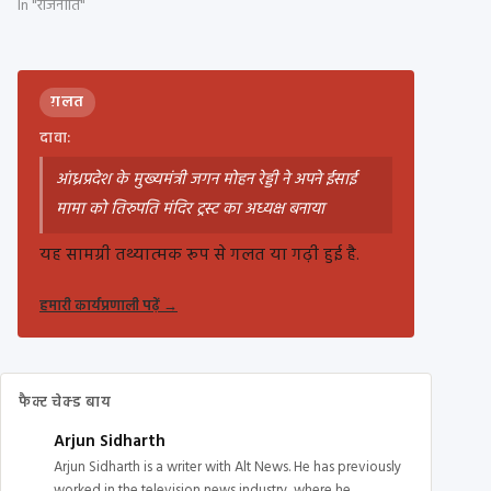
In "राजनीति"
ग़लत
दावा:
आंध्रप्रदेश के मुख्यमंत्री जगन मोहन रेड्डी ने अपने ईसाई
मामा को तिरुपति मंदिर ट्रस्ट का अध्यक्ष बनाया
यह सामग्री तथ्यात्मक रूप से गलत या गढ़ी हुई है.
हमारी कार्यप्रणाली पढ़ें
→
फैक्ट चेक्ड बाय
Arjun Sidharth
Arjun Sidharth is a writer with Alt News. He has previously
worked in the television news industry, where he