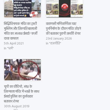
सिद्धिविनायक मंदिर का ट्रस्टी
वाराणसी मणिकर्णिका घाट
मुस्लिम और तिरुपति बालाजी
पुनर्निर्माण के दौरान मंदिर तोड़ने
मंदिर का अध्यक्ष ईसाई? फ़र्ज़ी
की बताकर पुरानी तस्वीरें शेयर
दावा वायरल
23rd January 2026
5th April 2021
In "राजनीति"
In "धर्म"
यूपी का वीडियो, आंध्र के
तिरुमाला मंदिर में भक्तों के साथ
ईसाई पुलिस का दुर्व्यवहार
बताकर शेयर
30th August 2019