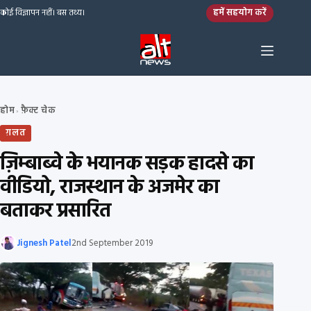
Skip to content
हमें सहयोग करें
कोई विज्ञापन नहीं। बस तथ्य।
होम
फ़ैक्ट चेक
›
ग़लत
ज़िम्बाब्वे के भयानक सड़क हादसे का
वीडियो, राजस्थान के अजमेर का
बताकर प्रसारित
Jignesh Patel
2nd September 2019