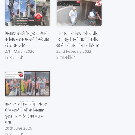
मिसाइल हमले के फ़ुटेज छिपाने
पाकिस्तान के लिए कथित तौर
के लिए सड़क पर लगे कैमरे तोड़
पर जासूसी करने वालों को पीट
रहे इज़रायली?
रहे सेना के जवानों का वीडियो?
27th March 2026
22nd February 2022
In "राजनीति"
In "राजनीति"
ढाका का वीडियो पश्चिम बंगाल
में ‘बांग्लादेशियों’ के खिलाफ़
बुलडोज़र कार्रवाई का बताया
गया
20th June 2026
In "राजनीति"