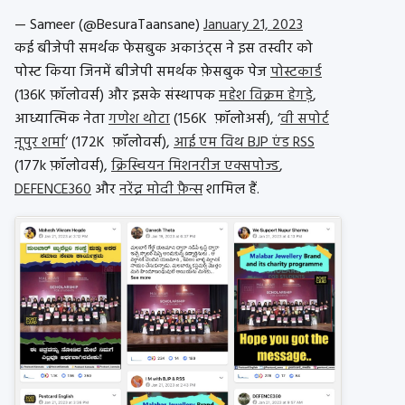
— Sameer (@BesuraTaansane)
January 21, 2023
कई बीजेपी समर्थक फेसबुक अकाउंट्स ने इस तस्वीर को
पोस्ट किया जिनमें बीजेपी समर्थक फ़ेसबुक पेज
पोस्टकार्ड
(136K फ़ॉलोवर्स) और इसके संस्थापक
महेश विक्रम हेगड़े
,
आध्यात्मिक नेता
गणेश थोटा
(156K फ़ॉलोअर्स), ‘
वी सपोर्ट
नूपुर शर्मा
‘ (172K फ़ॉलोवर्स),
आई एम विथ BJP एंड RSS
(177k फ़ॉलोवर्स),
क्रिस्चियन मिशनरीज एक्सपोज्ड
,
DEFENCE360
और
नरेंद्र मोदी फ़ैन्स
शामिल हैं.