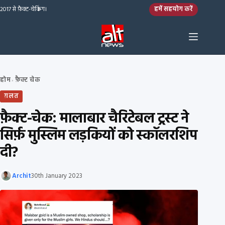
Skip to content
हमें सहयोग करें
2017 से फ़ैक्ट-चेकिंग।
होम
फ़ैक्ट चेक
›
ग़लत
फ़ैक्ट-चेक: मालाबार चैरिटेबल ट्रस्ट ने
सिर्फ़ मुस्लिम लड़कियों को स्कॉलरशिप
दी?
Archit
30th January 2023