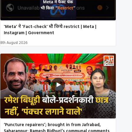
'Meta' ने 'Fact-check' भी किये restrict | Meta |
Instagram | Government
8th August 2026
‘Puncture repairers’; brought in from Jafrabad,
Saharanpur: Ramesh Bidhuri’s communal comments