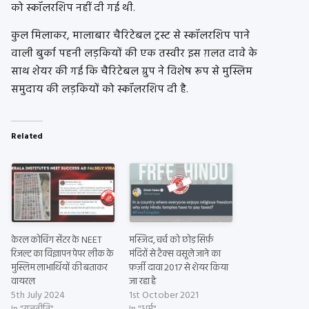
को स्कॉलरशिप नहीं दी गई थी.
कुल मिलाकर, मालाबार चैरिटेबल ट्रस्ट से स्कॉलरशिप पाने
वाली बुर्का पहनी लड़कियों की एक तस्वीर इस ग़लत दावे के
साथ शेयर की गई कि चैरिटेबल ग्रुप ने विशेष रूप से मुस्लिम
समुदाय की लड़कियों को स्कॉलरशिप दी है.
Related
केरल कोचिंग सेंटर के NEET
मस्जिद, चर्च को छोड़ सिर्फ़
रिजल्ट का विज्ञापन पेपर लीक के
मंदिरों से टैक्स वसूले जाने का
मुस्लिम लाभार्थियों की बताकर
फ़र्ज़ी दावा 2017 से शेयर किया
वायरल
जा रहा है
5th July 2024
1st October 2021