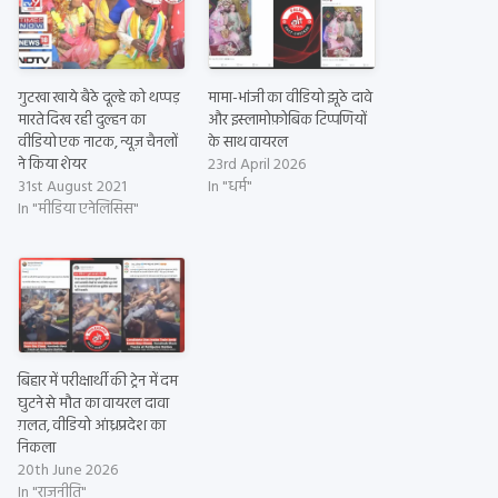
गुटखा खाये बैठे दूल्हे को थप्पड़
मामा-भांजी का वीडियो झूठे दावे
मारते दिख रही दुल्हन का
और इस्लामोफ़ोबिक टिप्पणियों
वीडियो एक नाटक, न्यूज़ चैनलों
के साथ वायरल
ने किया शेयर
23rd April 2026
31st August 2021
In "धर्म"
In "मीडिया एनेलिसिस"
बिहार में परीक्षार्थी की ट्रेन में दम
घुटने से मौत का वायरल दावा
ग़लत, वीडियो आंध्रप्रदेश का
निकला
20th June 2026
In "राजनीति"