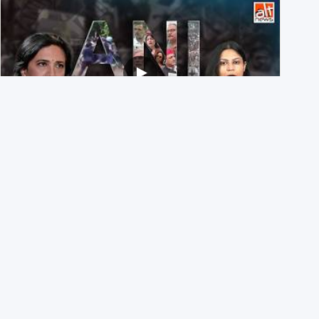
Eyes wide shut: On July 20, ANI didn’t share a single
X post on students injured in Delhi
3rd August 2026