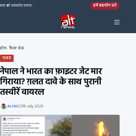
Skip to content
हमें सहयोग करें
सत्ता को जवाबदेह बनाना।
होम
फ़ैक्ट चेक
›
ग़लत
नेपाल ने भारत का फ़ाइटर जेट मार
गिराया? ग़लत दावे के साथ पुरानी
तस्वीरें वायरल
Archit
27th July 2020