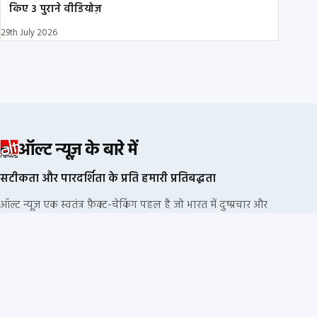
किए 3 पुराने वीडियोज़
29th July 2026
ऑल्ट न्यूज़ के बारे में
सटीकता और पारदर्शिता के प्रति हमारी प्रतिबद्धता
ऑल्ट न्यूज़ एक स्वतंत्र फ़ैक्ट-चेकिंग पहल है जो भारत में दुष्प्रचार और
भ्रामक सूचनाओं का खंडन करने के लिए प्रतिबद्ध है. हम किसी
राजनीतिक दल या कॉर्पोरेट फंडिंग से नहीं जुड़े हैं.
हमारी संपादकीय प्रक्रिया
हमारी नीतियां
सूचना के स्रोत
हमारी टीम
निदेशक