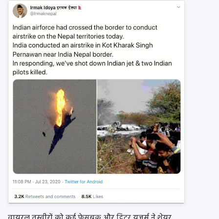
वायरल तस्वीरों को कई
फ़ेसबुक
और
ट्विटर
यूज़र्स ने शेयर