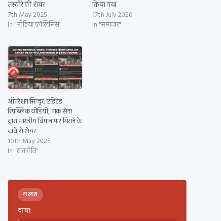
तस्वीरें की शेयर
किया गया
7th May 2025
17th July 2020
In "मीडिया एनेलिसिस"
In "समाचार"
ऑपरेशन सिन्दूर: एडिटेड
रिपब्लिक वीडियो, पाक सेना
द्वारा भारतीय विमान मार गिराने के
दावे से शेयर
10th May 2025
In "राजनीति"
ग़लत
दावा: