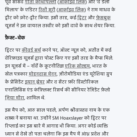
पूर्व सांसद
गीता कोथापल्ली
(
आर्काइव लिंक
) और ‘द डेली
मिलाप’ के एडिटर
रिशी सूरी
(
आर्काइव लिंक
) ने राम माधव के
ट्वीट को क़ोट-ट्वीट किया. इसी तरह, कई
ट्विटर
और
फ़ेसबुक
यूज़र्स ने इस वायरल तस्वीर को इसी दावे के साथ शेयर किया.
फ़ैक्ट
–
चेक
ट्विटर पर
कीवर्ड सर्च
करने पर, ऑल्ट न्यूज़ को, अतीत में कई
वेरिफ़ाइड यूज़र्स द्वारा पोस्ट किए गए इसी तरह के मैप्स मिले.
इन यूजर्स में – नॉर्वे के कूटनीतिज्ञ
एरिक सोल्हम
, भारत के
खेल पत्रकार
मोहनदास मेनन
, ज़ीरोमीडिया एंड यूरेशिया ग्रुप
के प्रेसिडेंट
इयान ब्रेमर
और द सेंटर फ़ॉर हिस्टोरिकल
एनालिसिस एंड कंफ़्लिक्ट रिसर्च की सीनियर रेजिडेंट फ़ेलो
ज़िया मीरा
, शामिल थे.
इस मैप को, आठ साल पहले, अर्पण श्रीवास्तव नाम के एक
शख़्स ने बनाया था. उन्होंने SM Hoaxslayer को ट्विटर पर
रिप्लाई कर इस बारे में आगाह भी किया. अगर कोई व्यक्ति
ध्यान से देखे तो पता चलेगा कि इस मैप में आंध्र प्रदेश और