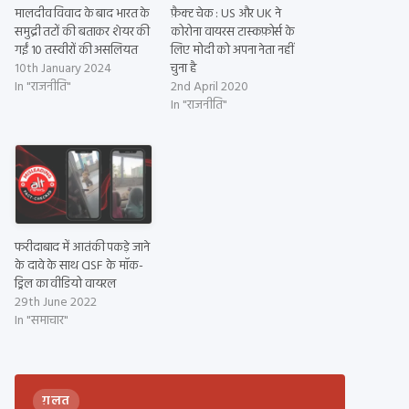
मालदीव विवाद के बाद भारत के
फ़ैक्ट चेक : US और UK ने
समुद्री तटों की बताकर शेयर की
कोरोना वायरस टास्कफ़ोर्स के
गईं 10 तस्वीरों की असलियत
लिए मोदी को अपना नेता नहीं
10th January 2024
चुना है
In "राजनीति"
2nd April 2020
In "राजनीति"
फरीदाबाद में आतंकी पकड़े जाने
के दावे के साथ CISF के मॉक-
ड्रिल का वीडियो वायरल
29th June 2022
In "समाचार"
ग़लत