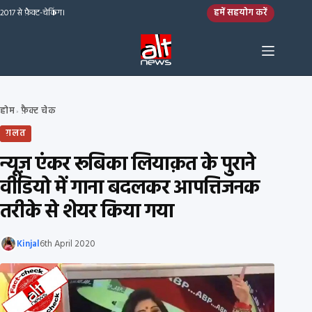
Skip to content
हमें सहयोग करें
2017 से फ़ैक्ट-चेकिंग।
होम
फ़ैक्ट चेक
›
ग़लत
न्यूज़ एंकर रूबिका लियाक़त के पुराने
वीडियो में गाना बदलकर आपत्तिजनक
तरीके से शेयर किया गया
Kinjal
6th April 2020