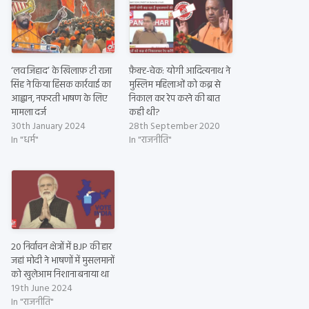
‘लव जिहाद’ के खिलाफ़ टी राजा
फ़ैक्ट-चेक: योगी आदित्यनाथ ने
सिंह ने किया हिंसक कार्रवाई का
मुस्लिम महिलाओं को कब्र से
आह्वान, नफरती भाषण के लिए
निकाल कर रेप करने की बात
मामला दर्ज
कही थी?
30th January 2024
28th September 2020
In "धर्म"
In "राजनीति"
20 निर्वाचन क्षेत्रों में BJP की हार
जहां मोदी ने भाषणों में मुसलमानों
को खुलेआम निशाना बनाया था
19th June 2024
In "राजनीति"