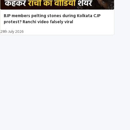
BJP members pelting stones during Kolkata CJP
protest? Ranchi video falsely viral
29th July 2026
ऑल्ट न्यूज़ के बारे में
सटीकता और पारदर्शिता के प्रति हमारी प्रतिबद्धता
ऑल्ट न्यूज़ एक स्वतंत्र फ़ैक्ट-चेकिंग पहल है जो भारत में दुष्प्रचार और
भ्रामक सूचनाओं का खंडन करने के लिए प्रतिबद्ध है. हम किसी
राजनीतिक दल या कॉर्पोरेट फंडिंग से नहीं जुड़े हैं.