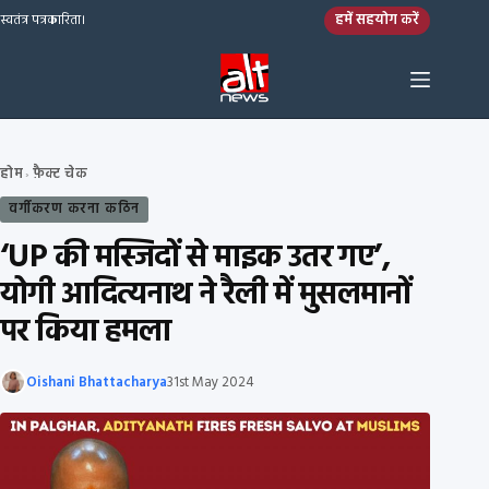
Skip to content
हमें सहयोग करें
स्वतंत्र पत्रकारिता।
होम
फ़ैक्ट चेक
›
वर्गीकरण करना कठिन
‘UP की मस्जिदों से माइक उतर गए’,
योगी आदित्यनाथ ने रैली में मुसलमानों
पर किया हमला
Oishani Bhattacharya
31st May 2024