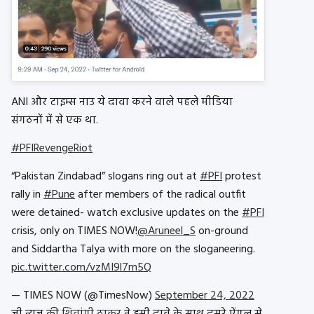
ANI और टाइम्स नाउ ये दावा करने वाले पहले मीडिया
संगठनों में से एक था.
#PFIRevengeRiot
“Pakistan Zindabad” slogans ring out at
#PFI
protest
rally in
#Pune
after members of the radical outfit
were detained- watch exclusive updates on the
#PFI
crisis, only on TIMES NOW!
@Aruneel_S
on-ground
and Siddartha Talya with more on the sloganeering.
pic.twitter.com/vzMI9l7m5Q
— TIMES NOW (@TimesNow)
September 24, 2022