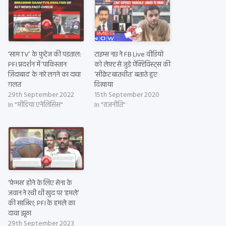
‘साम TV’ के फ़ुटेज की पड़ताल:
टाइम्स नाउ ने FB Live वीडियो
PFI प्रदर्शन में ‘पाकिस्तान
को लेफ़्ट से जुड़े ऐक्टिविस्ट्स की
ज़िंदाबाद’ के नारे लगने का दावा
‘सीक्रेट बातचीत’ बताते हुए
ग़लत
दिखाया
29th September 2022
15th September 2020
In "मीडिया एनेलिसिस"
In "राजनीति"
‘फ़ेमस’ होने के लिए सेना के
जवान ने रची थी खुद पर ‘हमले’
की साजिश; PFI के हमले का
दावा झूठा
29th September 2023