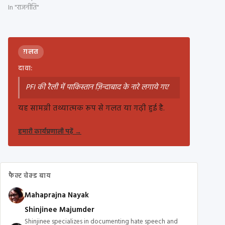
In "राजनीति"
ग़लत
दावा:
PFI की रैली में पाकिस्तान ज़िन्दाबाद के नारे लगाये गए
यह सामग्री तथ्यात्मक रूप से गलत या गढ़ी हुई है.
हमारी कार्यप्रणाली पढ़ें
→
फैक्ट चेक्ड बाय
Mahaprajna Nayak
Shinjinee Majumder
Shinjinee specializes in documenting hate speech and