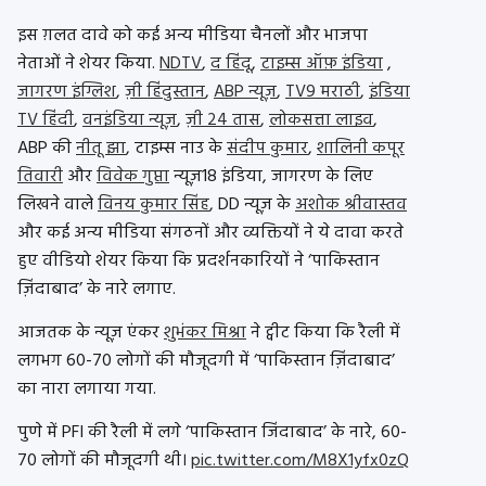
इस ग़लत दावे को कई अन्य मीडिया चैनलों और भाजपा
नेताओं ने शेयर किया.
NDTV
,
द हिंदू
,
टाइम्स ऑफ़ इंडिया
,
जागरण इंग्लिश
,
ज़ी हिंदुस्तान
,
ABP न्यूज़
,
TV9 मराठी
,
इंडिया
TV हिंदी
,
वनइंडिया न्यूज़
,
ज़ी 24 तास
,
लोकसत्ता लाइव
,
ABP की
नीतू झा
, टाइम्स नाउ के
संदीप कुमार
,
शालिनी कपूर
तिवारी
और
विवेक गुप्ता
न्यूज़18 इंडिया, जागरण के लिए
लिखने वाले
विनय कुमार सिंह
, DD न्यूज़ के
अशोक श्रीवास्तव
और कई अन्य मीडिया संगठनों और व्यक्तियों ने ये दावा करते
हुए वीडियो शेयर किया कि प्रदर्शनकारियों ने ‘पाकिस्तान
ज़िंदाबाद’ के नारे लगाए.
आजतक के न्यूज़ एंकर
शुभंकर मिश्रा
ने ट्वीट किया कि रैली में
लगभग 60-70 लोगों की मौजूदगी में ‘पाकिस्तान ज़िंदाबाद’
का नारा लगाया गया.
पुणे में PFI की रैली में लगे ‘पाकिस्तान जिंदाबाद’ के नारे, 60-
70 लोगों की मौजूदगी थी।
pic.twitter.com/M8X1yfx0zQ