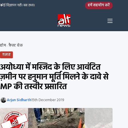
Skip to content
हमें सहयोग करें
कोई विज्ञापन नहीं। बस तथ्य।
होम
फ़ैक्ट चेक
›
ग़लत
अयोध्या में मस्जिद के लिए आवंटित
ज़मीन पर हनुमान मूर्ति मिलने के दावे से
MP की तस्वीर प्रसारित
Arjun Sidharth
15th December 2019