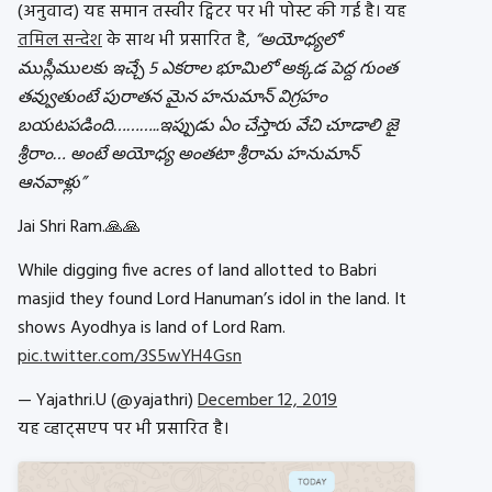
(अनुवाद) यह समान तस्वीर ट्विटर पर भी पोस्ट की गई है। यह
तमिल सन्देश
के साथ भी प्रसारित है,
“అయోధ్యలో
ముస్లీములకు ఇచ్చే 5 ఎకరాల భూమిలో అక్కడ పెద్ద గుంత
తవ్వుతుంటే పురాతన మైన హనుమాన్ విగ్రహం
బయటపడింది………..ఇప్పుడు ఏం చేస్తారు వేచి చూడాలి జై
శ్రీరాం… అంటే అయోధ్య అంతటా శ్రీరామ హనుమాన్
ఆనవాళ్లు”
Jai Shri Ram.🙏🙏
While digging five acres of land allotted to Babri
masjid they found Lord Hanuman’s idol in the land. It
shows Ayodhya is land of Lord Ram.
pic.twitter.com/3S5wYH4Gsn
— Yajathri.U (@yajathri)
December 12, 2019
यह व्हाट्सएप पर भी प्रसारित है।