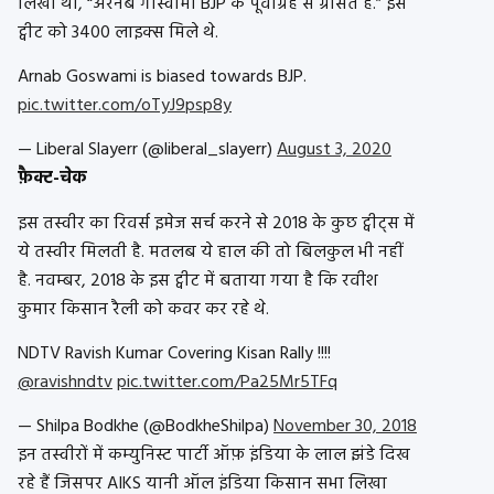
लिखा था, “अरनब गोस्वामी BJP के पूर्वाग्रह से ग्रसित हैं.” इस
ट्वीट को 3400 लाइक्स मिले थे.
Arnab Goswami is biased towards BJP.
pic.twitter.com/oTyJ9psp8y
— Liberal Slayerr (@liberal_slayerr)
August 3, 2020
फ़ैक्ट-चेक
इस तस्वीर का रिवर्स इमेज सर्च करने से 2018 के कुछ ट्वीट्स में
ये तस्वीर मिलती है. मतलब ये हाल की तो बिलकुल भी नहीं
है. नवम्बर, 2018 के इस ट्वीट में बताया गया है कि रवीश
कुमार किसान रैली को कवर कर रहे थे.
NDTV Ravish Kumar Covering Kisan Rally !!!!
@ravishndtv
pic.twitter.com/Pa25Mr5TFq
— Shilpa Bodkhe (@BodkheShilpa)
November 30, 2018
इन तस्वीरों में कम्युनिस्ट पार्टी ऑफ़ इंडिया के लाल झंडे दिख
रहे हैं जिसपर AIKS यानी ऑल इंडिया किसान सभा लिखा