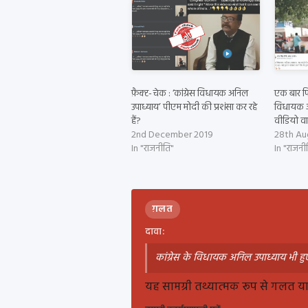
फ़ैक्ट- चेक : ‘कांग्रेस विधायक अनिल
एक बार फि
उपाध्याय’ पीएम मोदी की प्रशंसा कर रहे
विधायक अ
हैं?
वीडियो व
2nd December 2019
28th Au
In "राजनीति"
In "राजनी
ग़लत
दावा:
कांग्रेस के विधायक अनिल उपाध्याय भी हुए
यह सामग्री तथ्यात्मक रूप से गलत या ग