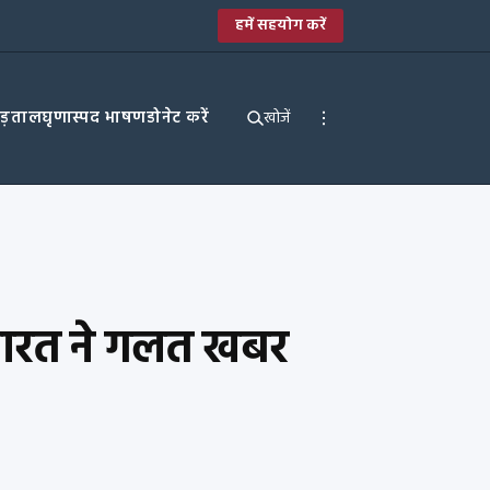
हमें सहयोग करें
पड़ताल
घृणास्पद भाषण
डोनेट करें
खोजें
 भारत ने गलत खबर