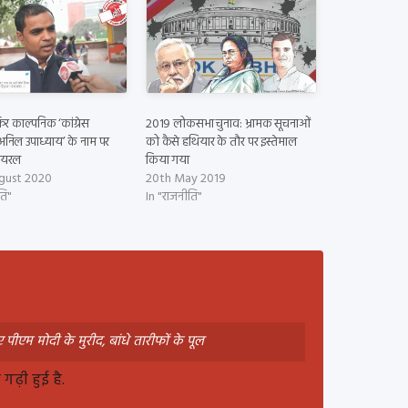
र काल्पनिक ‘कांग्रेस
2019 लोकसभा चुनाव: भ्रामक सूचनाओं
निल उपाध्याय’ के नाम पर
को कैसे हथियार के तौर पर इस्तेमाल
ायरल
किया गया
gust 2020
20th May 2019
ति"
In "राजनीति"
 पीएम मोदी के मुरीद, बांधे तारीफों के पूल
ढ़ी हुई है.