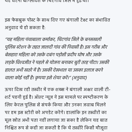
यह घटना बांग्‍लादेश के चिटगांव जिले में हुई थी।
इस फेसबुक पोस्‍ट के साथ दिए गए बंगाली टेक्स्ट का संभावित
अनुवाद ये हो सकता है:
‘’यह महिला पंचाबाला कर्माकर, चिटगांव जिले के बनसखली
पुलिस स्‍टेशन के तहत जालदी गांव की निवासी है। इस गरीब और
बेसहारा महिला को उसके दबंग पड़ोसी प्रदीप घोष और उसके
लड़के विश्‍वजीत ने पहले से योजना बनाकर बुरी तरह पीटा। उसकी
हालत अभी खतरे में है। उसकी देखभाल या उसका इलाज करने
वाला कोई नहीं है। कृपया इसे शेयर करें।‘’ (अनुवाद)
ऊपर दिख रही तस्‍वीर में एक शख्‍स ने बंगाली अक्षर वाली टी-
शर्ट पहनी हुई है। ऑल्‍ट न्‍यूज ने इस मामले पर स्‍पष्‍टीकरण के
लिए केरल पुलिस से संपर्क किया और उनका जवाब मिलने
पर हम इस स्टोरी को अपडेट करेंगे। हालांकि इन तस्‍वीरों का
मूल स्रोत अभी पता नहीं लगाया जा सका है लेकिन यह बात
निश्चित रूप से कही जा सकती है कि ये तस्‍वीरें किसी मौजूदा