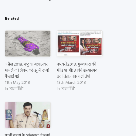
Related
अप्रैल 2018: कठुआ बलात्कार
फरवरी 2018: मुख्यधारा की
मामले को लेकर कई झूठी ख़बरें
मीडिया और उनकी हास्यास्पद
फैलाई गई
एवं चिंताजनक गलतियां
11th May 2018
13th March 2018
In "राजनीति"
In "राजनीति"
फर्जी खबरों के ‘शंखनाद’ ने मुंबई