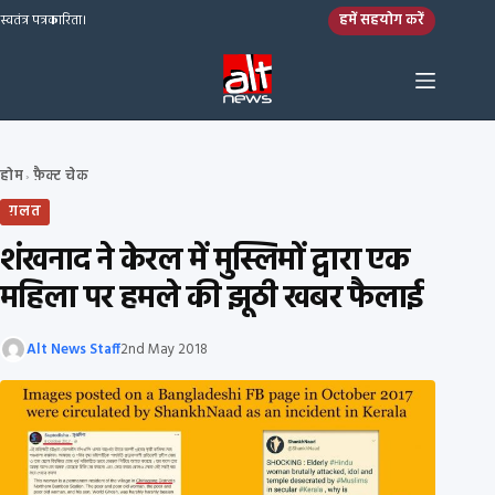
Skip to content
हमें सहयोग करें
स्वतंत्र पत्रकारिता।
होम
फ़ैक्ट चेक
›
ग़लत
शंखनाद ने केरल में मुस्लिमों द्वारा एक
महिला पर हमले की झूठी खबर फैलाई
Alt News Staff
2nd May 2018