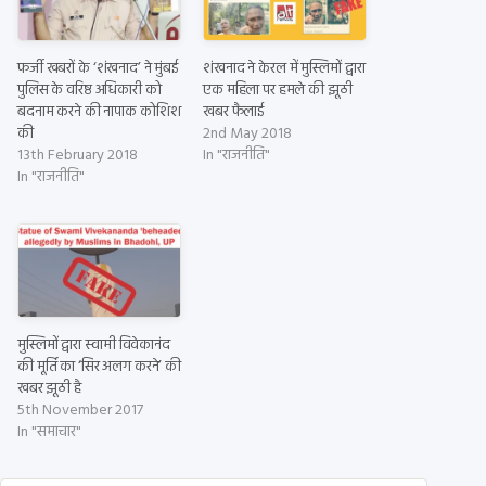
फर्जी खबरों के ‘शंखनाद’ ने मुंबई
शंखनाद ने केरल में मुस्लिमों द्वारा
पुलिस के वरिष्ठ अधिकारी को
एक महिला पर हमले की झूठी
बदनाम करने की नापाक कोशिश
खबर फैलाई
की
2nd May 2018
13th February 2018
In "राजनीति"
In "राजनीति"
मुस्लिमों द्वारा स्वामी विवेकानंद
की मूर्ति का ‘सिर अलग करने’ की
खबर झूठी है
5th November 2017
In "समाचार"