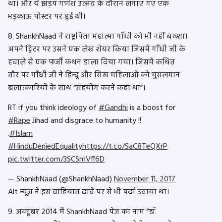
था। और ये झड़प गणेश उत्सव के दौरान लगाए गए एक
भड़काऊ पोस्टर पर हुई थी।
8. ShankhNaad ने राष्ट्रपिता महात्मा गाँधी को भी नहीं बख्शा।
अपने ट्विटर पर उसने एक लेख शेयर किया जिसमें गाँधी जी के
हवाले से एक फर्जी कथन डाला दिया गया। जिसमें कथित
तौर पर गाँधी जी ने हिन्दू और सिख महिलाओं को मुसलमान
बलात्कारियों के साथ “सहयोग करने कहा था”।
RT if you think ideology of
#Gandhi
is a boost for
#Rape
Jihad and disgrace to humanity !!
.
#Islam
#HinduDeniedEquality
https://t.co/SaC8TeQXrP
pic.twitter.com/3SCSmVff6D
— ShankhNaad (@ShankhNaad)
November 11, 2017
Alt न्यूज़ ने इस वाहियात दावे पर से भी पर्दा
उठाया
था।
9. अक्टूबर 2014 में ShankhNaad पेज का नाम “डॉ.