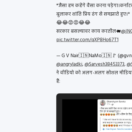
*जैसा हम कहेंगे वैसा करना पड़ेगा।कर्न
बुलाकर शांति प्रिय ढंग से समझाते हुए।*
😂😂😡😡😂😂
सरकार बसल्यावर काय करतील🐖
@INC
pic.twitter.com/qXP8Ho67T1
— G V Nair🇮🇳NaMo🇮🇳🚩 (@gvna
@angryladki
,
@Sarvesh38453373
,
@S
ने वीडियो को अलग-अलग सोशल मीडिया प
हैं: