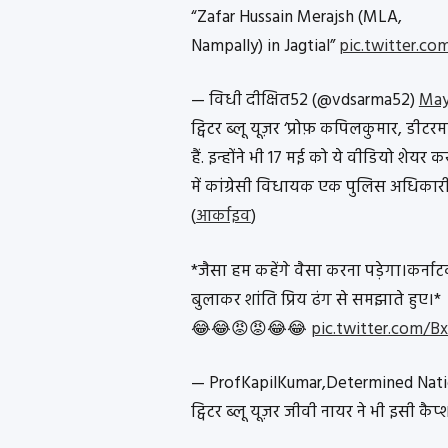
“Zafar Hussain Merajsh (MLA,
Nampally) in Jagtial”
pic.twitter.c
— विधी दीक्षित52 (@vdsarma52)
May
ट्विटर ब्लू यूज़र ‘प्रोफ़ कपिलकुमार, डीटरम
हैं. इन्होंने भी 17 मई को ये वीडियो शेयर
में कांग्रेसी विधायक एक पुलिस अधिकारी
(
आर्काइव
)
*जैसा हम कहेंगे वैसा करना पड़ेगा।कर्न
बुलाकर शांति प्रिय ढंग से समझाते हुए।*
😂😂😡😡😂😂
pic.twitter.com/B
— ProfKapilKumar,Determined Nati
ट्विटर ब्लू यूज़र जीवी नायर ने भी इसी कैप